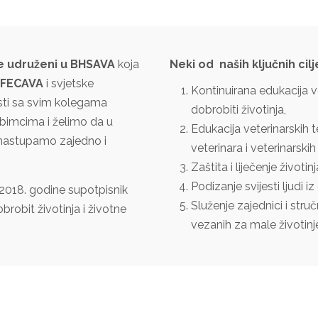
e udruženi u BHSAVA
koja
Neki od naših ključnih cilj
FECAVA
i svjetske
Kontinuirana edukacija v
osti sa svim kolegama
dobrobiti životinja,
ubimcima i želimo da u
Edukacija veterinarskih t
e nastupamo zajedno i
veterinara i veterinarskih
Zaštita i liječenje život
Podizanje svijesti ljudi iz
2018. godine supotpisnik
Služenje zajednici i stru
robit životinja i životne
vezanih za male životinj