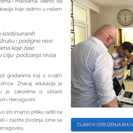
psima i mačkama, želimo da
ukacija koje radimo u našem
 kontinuiranih
struku i podigne nivo
jama koje žele
u cilju podizanja nivoa
uzi građanima koji u svojim
bimce. Značaj edukacija je
u je zakonima iz oblasti
sni i Hercegovini.
 što imamo priliku raditi na
ti i zaštite životinja čime se
ČLANOVI UDRUŽENJA BHUV
Hercegovinu.