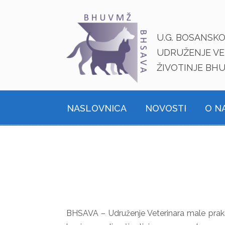
U.G. BOSANSK
UDRUŽENJE VE
ŽIVOTINJE BH
NASLOVNICA
NOVOSTI
O N
BHSAVA – Udruženje Veterinara male prakse