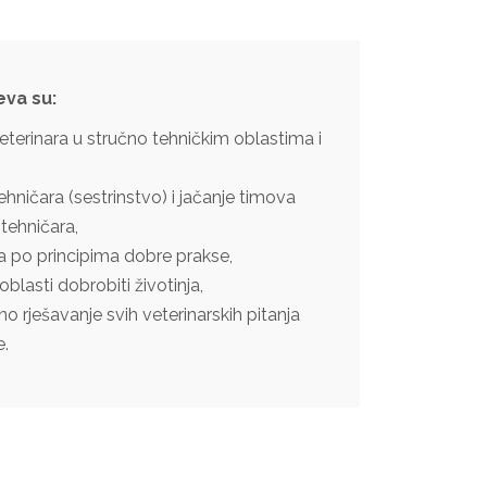
eva su:
eterinara u stručno tehničkim oblastima i
ehničara (sestrinstvo) i jačanje timova
 tehničara,
inja po principima dobre prakse,
 oblasti dobrobiti životinja,
čno rješavanje svih veterinarskih pitanja
e.