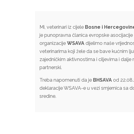
Mi, veterinari iz cijele
Bosne i Hercegovin
je punopravna članica evropske asocijacije
organizacije
WSAVA
dijelimo naše vrijedn
veterinarima koji žele da se bave kućnim lj
zajedničkim aktivnostima i ciljevima i dalj
partnerski.
Treba napomenuti da je
BHSAVA
od 22.08.
deklaracije WSAVA-e u vezi smjernica sa dob
sredine.